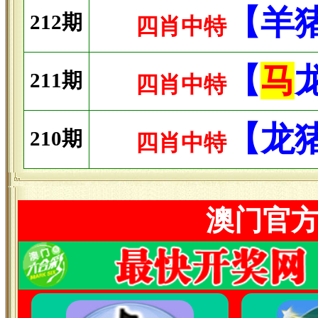
【羊
212期
四肖中特
【
马
211期
四肖中特
【龙
210期
四肖中特
澳门官