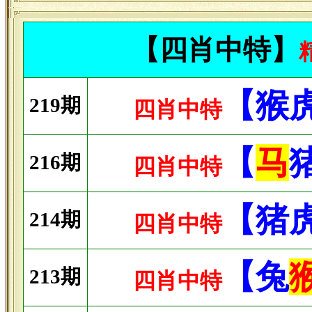
【四肖中特】
【猴
219期
四肖中特
【
马
216期
四肖中特
【猪
214期
四肖中特
【兔
213期
四肖中特