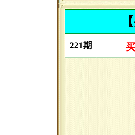
【
221期