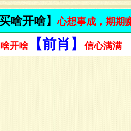
买啥开啥】
心想事成，期期
【前肖】
买啥开啥
信心满满