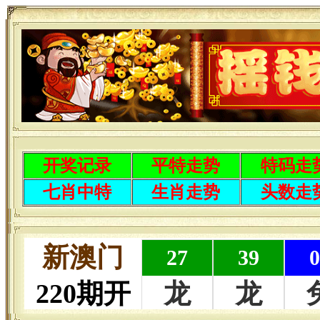
开奖记录
平特走势
特码走
七肖中特
生肖走势
头数走